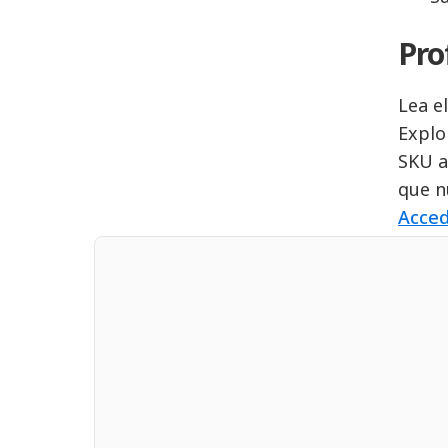
Pro
Lea e
Explo
SKU a
que n
Acced