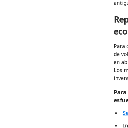
antig
Rep
eco
Para 
de vo
en ab
Los m
inven
Para 
esfue
Se
In