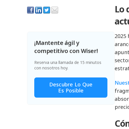
Lo 
act
2025 
¡Mantente ágil y
aranc
competitivo con Wiser!
apunt
secto
Reserva una llamada de 15 minutos
estra
con nosotros hoy.
Nuest
Descubre Lo Que
Es Posible
fragm
absor
preci
Cóm