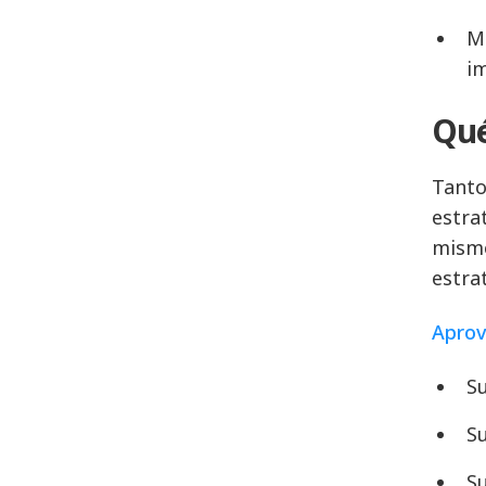
Mo
i
Qué
Tanto
estra
mismo
estra
Aprov
S
Su
Su