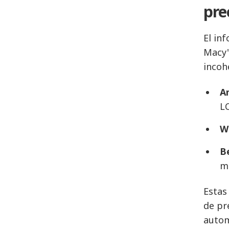
pre
El in
Macy'
incoh
A
L
W
B
m
Estas
de pr
autom