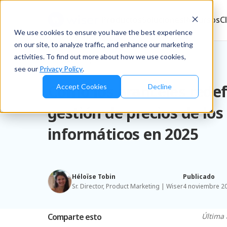
Productos
Soluciones
Recursos
C
We use cookies to ensure you have the best experience
on our site, to analyze traffic, and enhance our marketing
activities. To find out more about how we use cookies,
Blog
/
Brands
see our
Privacy Policy
.
Cómo los aranceles redef
Accept Cookies
Decline
gestión de precios de los
informáticos en 2025
Héloïse Tobin
Publicado
Sr. Director, Product Marketing | Wiser
4 noviembre 2
Comparte esto
Última 