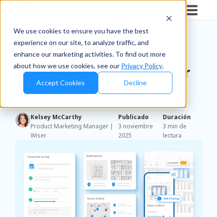
Blog
/
Brands
We use cookies to ensure you have the best
experience on our site, to analyze traffic, and
Ayudar a las marcas de
enhance our marketing activities. To find out more
about how we use cookies, see our
Privacy Policy
.
bienes de consumo a pasar
Accept Cookies
Decline
del "qué" al "por qué".
Kelsey McCarthy
Publicado
Duración
Product Marketing Manager |
3 noviembre
3 min de
Wiser
2025
lectura