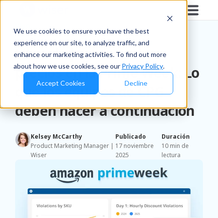
Blog
/
Brands
We use cookies to ensure you have the best
experience on our site, to analyze traffic, and
Libro de jugadas sobre
enhance our marketing activities. To find out more
about how we use cookies, see our
Privacy Policy
.
precios en la Prime Week: Lo
Accept Cookies
Decline
que los equipos de CPG
deben hacer a continuación
Kelsey McCarthy
Publicado
Duración
Product Marketing Manager |
17 noviembre
10 min de
Wiser
2025
lectura