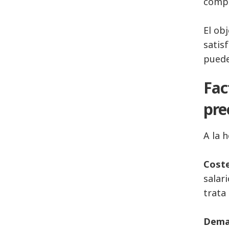
compe
El ob
satis
puede
Fac
pre
A la 
Coste
salar
trata
Dema