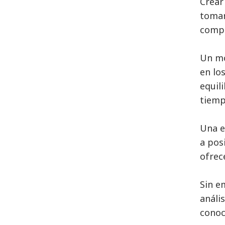
Crear
tomar
compe
Un mo
en lo
equil
tiemp
Una e
a pos
ofrec
Sin e
análi
conoc