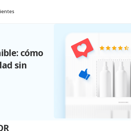
lientes
nible: cómo
dad sin
DR