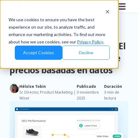
Blog
/
Retailers & D2C
We use cookies to ensure you have the best
experience on our site, to analyze traffic, and
8.000 unidades más
enhance our marketing activities. To find out more
about how we use cookies, see our
Privacy Policy
.
vendidas en dos semanas: El
Accept Cookies
Decline
poder de las estrategias de
precios basadas en datos
Héloïse Tobin
Publicado
Duración
Sr. Director, Product Marketing |
3 noviembre
3 min de
Wiser
2025
lectura