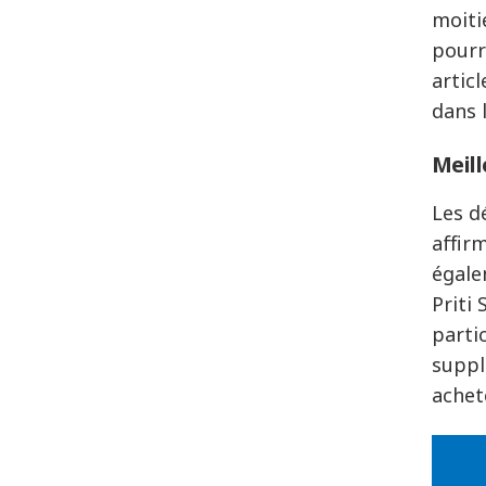
moiti
pourr
artic
dans l
Meill
Les d
affir
égale
Priti
parti
suppl
achet