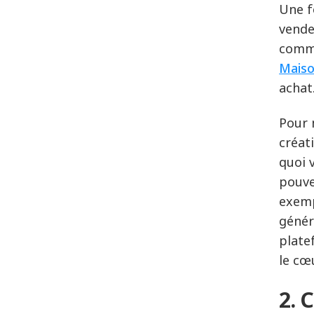
Une f
vende
commer
Maiso
achat
Pour 
créat
quoi 
pouve
exemp
génér
plate
le cœ
2. 