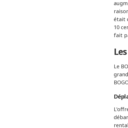
augme
raiso
était 
10 ce
fait p
Les
Le BO
grand
BOGO.
Dépla
L'off
débar
renta