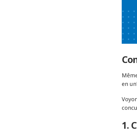
Con
Même 
en un
Voyon
concu
1. 