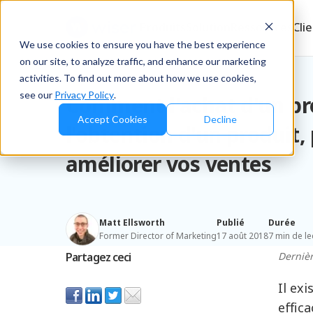
Produits
Solution
Ressources
Cli
We use cookies to ensure you have the best experience
on our site, to analyze traffic, and enhance our marketing
Blog
/
Brands
activities. To find out more about how we use cookies,
see our
Privacy Policy
.
Comment l'achat d'un pr
Accept Cookies
Decline
l'obtention d'un produit,
améliorer vos ventes
Matt Ellsworth
Publié
Durée
Former Director of Marketing
17 août 2018
7 min de le
Partagez ceci
Dernièr
Il ex
effic