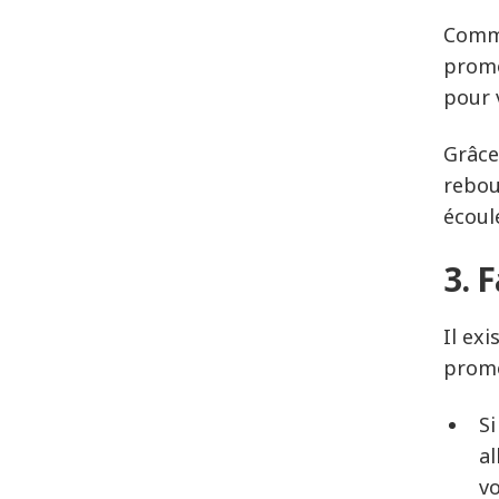
Comme
promo
pour 
Grâce
rebou
écoulé
3. 
Il ex
prom
S
al
vo