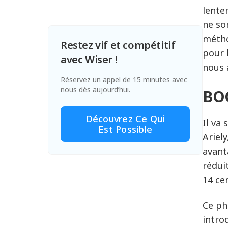
lente
ne so
métho
Restez vif et compétitif
pour 
avec Wiser !
nous 
Réservez un appel de 15 minutes avec
nous dès aujourd’hui.
BOG
Découvrez Ce Qui
Il va
Est Possible
Ariely
avant
rédui
14 ce
Ce ph
intro