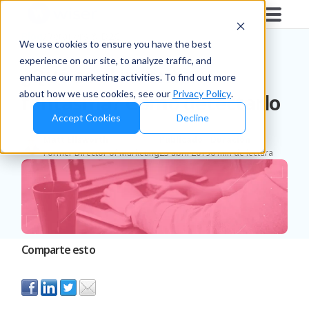
Blog
/
Retailers & D2C
We use cookies to ensure you have the best
experience on our site, to analyze traffic, and
¿Qué es el inventario
enhance our marketing activities. To find out more
about how we use cookies, see our
Privacy Policy
.
fantasma? Cómo detectarlo
Accept Cookies
Decline
Matt Ellsworth
Publicado
Duración
Former Director of Marketing
23 abril 2019
6 min de lectura
Comparte esto